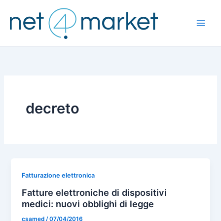
Vai
al
contenuto
decreto
Fatturazione elettronica
Fatture elettroniche di dispositivi
medici: nuovi obblighi di legge
csamed
/
07/04/2016