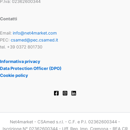
P.Iva: 02362600344
Contatti
Email:
info@net4market.com
PEC:
csamed@pec.csamed.it
tel. +39 0372 801730
Informativa privacy
Data Protection Officer (DPO)
Cookie policy
Net4market - CSAmed s.r.l. - C.F. e P.I. 02362600344 -
Iscrizione N° 02362600344 - Uff. Reg. Imp. Cremona - REA CR