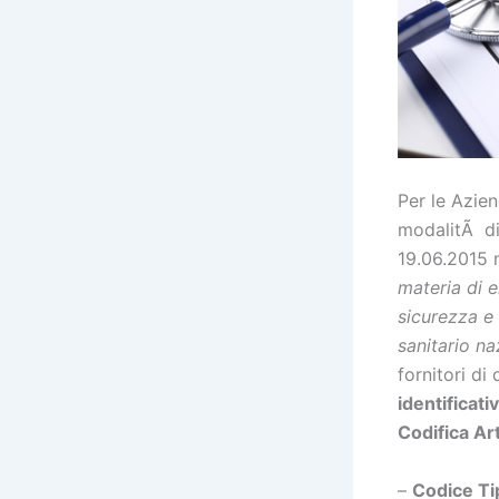
Per le Azie
modalitÃ di
19.06.2015 
materia di e
sicurezza e 
sanitario na
fornitori di
identificati
Codifica Ar
–
Codice Ti