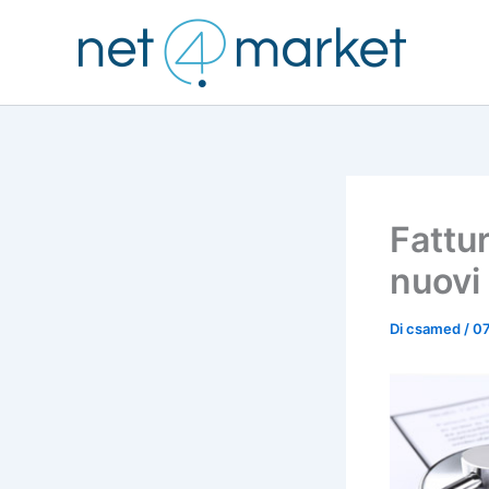
Vai
al
contenuto
Fattur
nuovi 
Di
csamed
/
0