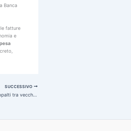
lla Banca
le fatture
onomia e
spesa
ecreto,
SUCCESSIVO
Disciplina degli appalti tra vecchio e nuovo Codice