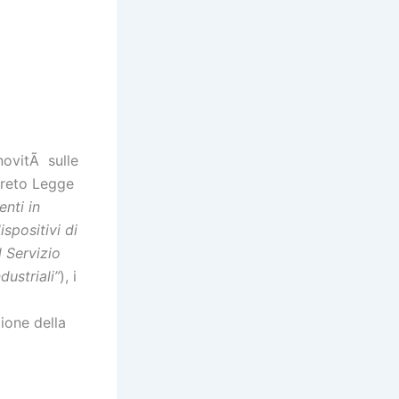
novitÃ sulle
creto Legge
enti in
ispositivi di
l Servizio
dustriali”
), i
zione della