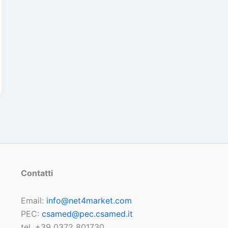
Contatti
Email:
info@net4market.com
PEC:
csamed@pec.csamed.it
tel. +39 0372 801730