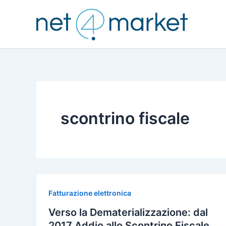
Vai
al
contenuto
scontrino fiscale
Fatturazione elettronica
Verso la Dematerializzazione: dal
2017 Addio allo Scontrino Fiscale