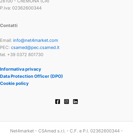
26100 - CREMONA (CR)
P.Iva: 02362600344
Contatti
Email:
info@net4market.com
PEC:
csamed@pec.csamed.it
tel. +39 0372 801730
Informativa privacy
Data Protection Officer (DPO)
Cookie policy
Net4market - CSAmed s.r.l. - C.F. e P.I. 02362600344 -