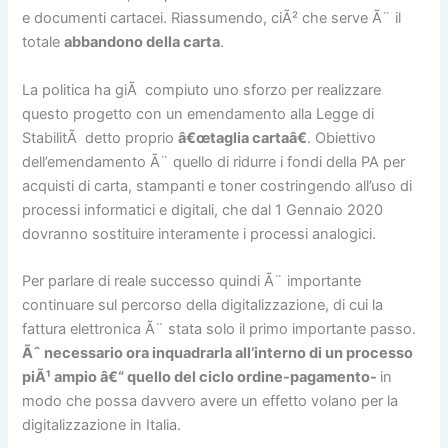
e documenti cartacei. Riassumendo, ciÃ² che serve Ã¨ il
totale
abbandono della carta
.
La politica ha giÃ compiuto uno sforzo per realizzare
questo progetto con un emendamento alla Legge di
StabilitÃ detto proprio
â€œtaglia cartaâ€
. Obiettivo
dell’emendamento Ã¨ quello di ridurre i fondi della PA per
acquisti di carta, stampanti e toner costringendo all’uso di
processi informatici e digitali, che dal 1 Gennaio 2020
dovranno sostituire interamente i processi analogici.
Per parlare di reale successo quindi Ã¨ importante
continuare sul percorso della digitalizzazione, di cui la
fattura elettronica Ã¨ stata solo il primo importante passo.
Ãˆ necessario ora inquadrarla all’interno di un processo
piÃ¹ ampio â€“ quello del ciclo ordine-pagamento-
in
modo che possa davvero avere un effetto volano per la
digitalizzazione in Italia.