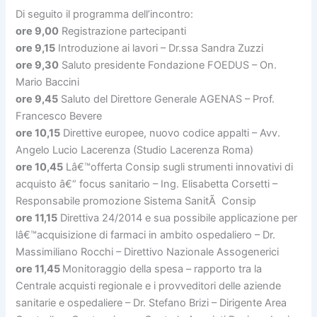
Di seguito il programma dell’incontro:
ore 9,00
Registrazione partecipanti
ore 9,15
Introduzione ai lavori – Dr.ssa Sandra Zuzzi
ore 9,30
Saluto presidente Fondazione FOEDUS – On.
Mario Baccini
ore 9,45
Saluto del Direttore Generale AGENAS – Prof.
Francesco Bevere
ore 10,15
Direttive europee, nuovo codice appalti – Avv.
Angelo Lucio Lacerenza (Studio Lacerenza Roma)
ore 10,45
Lâ€™offerta Consip sugli strumenti innovativi di
acquisto â€“ focus sanitario – Ing. Elisabetta Corsetti –
Responsabile promozione Sistema SanitÃ Consip
ore 11,15
Direttiva 24/2014 e sua possibile applicazione per
lâ€™acquisizione di farmaci in ambito ospedaliero – Dr.
Massimiliano Rocchi – Direttivo Nazionale Assogenerici
ore 11,45
Monitoraggio della spesa – rapporto tra la
Centrale acquisti regionale e i provveditori delle aziende
sanitarie e ospedaliere – Dr. Stefano Brizi – Dirigente Area